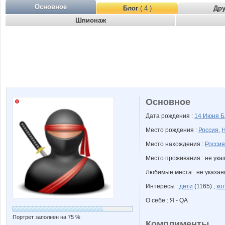
Основное
Блог
( 4 )
Др
Шпионаж
Основное
Дата рождения :
14 Июня
Б
Место рождения :
Россия
,
Н
Место нахождения :
Россия
Место проживания : не ука
Любимые места : не указа
Интересы :
дети
(1165) ,
ко
О себе : Я - QA
Портрет заполнен на 75 %
Комплименты