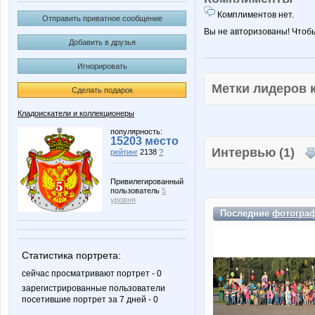
Комплиментов нет.
Отправить приватное сообщение
Вы не авторизованы! Чтоб
Добавить в друзья
Игнорировать
Метки лидеров
Сделать подарок
Кладоискатели и коллекционеры
популярность:
15203 место
Интервью (1)
рейтинг
2138
?
Привилегированный
пользователь
5
уровня
Последние
фотогра
Статистика портрета:
сейчас просматривают портрет - 0
зарегистрированные пользователи
посетившие портрет за 7 дней - 0