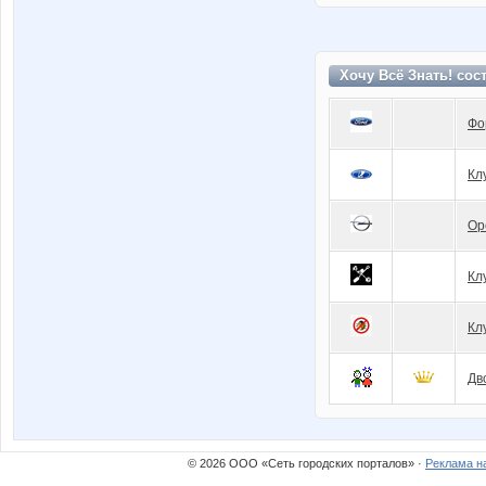
Хочу Всё Знать! сос
Фо
Кл
Op
Кл
Кл
Дв
© 2026 ООО «Сеть городских порталов» ·
Реклама н